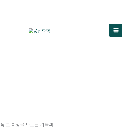
콘
텐
츠
로
건
Mai
너
Men
뛰
기
폼 그 이상을 만드는 기술력