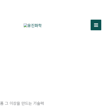
콘
텐
츠
로
건
Mai
너
Men
뛰
기
폼 그 이상을 만드는 기술력